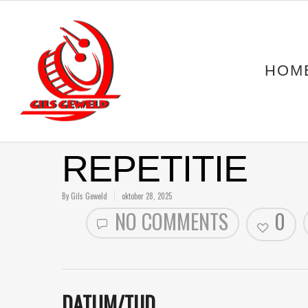
HOM
REPETITIE
By
Gils Geweld
oktober 28, 2025
NO COMMENTS
0
DATUM/TIJD