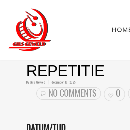
HOM
REPETITIE
By
Gils Geweld
december 16, 2025
NO COMMENTS
0
DATUM/TIJD