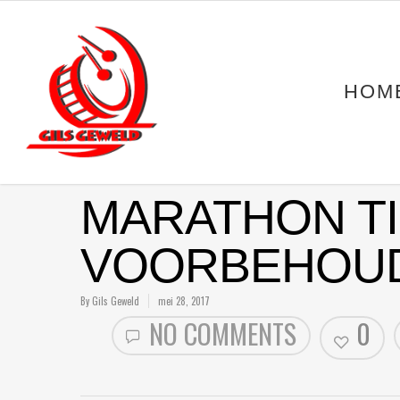
HOM
MARATHON T
VOORBEHOU
By
Gils Geweld
mei 28, 2017
NO COMMENTS
0