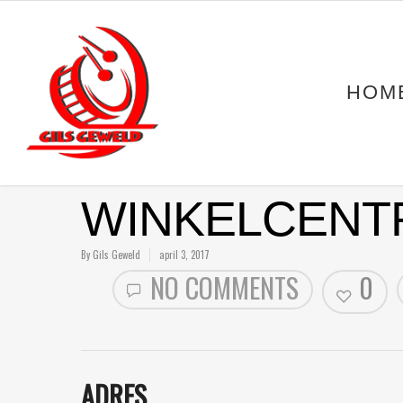
HOM
WINKELCENT
By
Gils Geweld
april 3, 2017
NO COMMENTS
0
ADRES